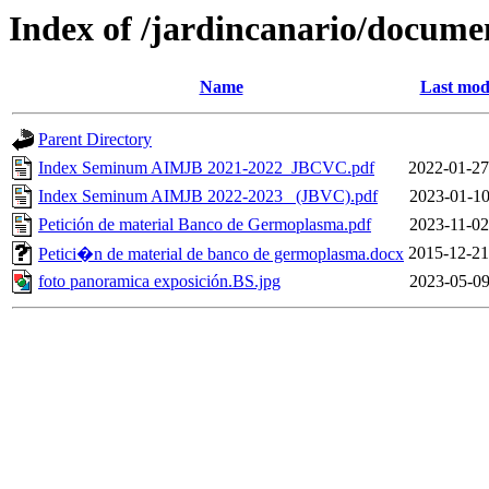
Index of /jardincanario/docum
Name
Last mod
Parent Directory
Index Seminum AIMJB 2021-2022_JBCVC.pdf
2022-01-27
Index Seminum AIMJB 2022-2023_ (JBVC).pdf
2023-01-10
Petición de material Banco de Germoplasma.pdf
2023-11-02
2015-12-21
Petici�n de material de banco de germoplasma.docx
foto panoramica exposición.BS.jpg
2023-05-09