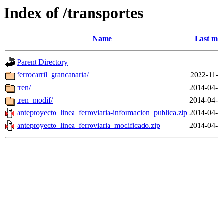
Index of /transportes
Name
Last m
Parent Directory
ferrocarril_grancanaria/
2022-11-
tren/
2014-04-
tren_modif/
2014-04-
anteproyecto_linea_ferroviaria-informacion_publica.zip
2014-04-
anteproyecto_linea_ferroviaria_modificado.zip
2014-04-